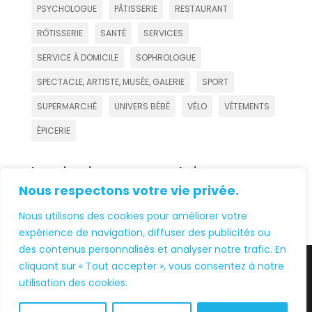
PSYCHOLOGUE
PÂTISSERIE
RESTAURANT
RÔTISSERIE
SANTÉ
SERVICES
SERVICE À DOMICILE
SOPHROLOGUE
SPECTACLE, ARTISTE, MUSÉE, GALERIE
SPORT
SUPERMARCHÉ
UNIVERS BÉBÉ
VÉLO
VÊTEMENTS
ÉPICERIE
Les derniers commentaires
Nous respectons votre vie privée.
Anne-Marie BONNET
sur
JEAN
Nous utilisons des cookies pour améliorer votre
expérience de navigation, diffuser des publicités ou
des contenus personnalisés et analyser notre trafic. En
cliquant sur « Tout accepter », vous consentez à notre
utilisation des cookies.
© 2026 - HORIZON CAUDÉRAN -
MENTIONS
LÉGALES
- Site réalisé & propulsé par