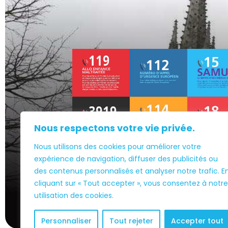
Nous respectons votre vie privée.
Nous utilisons des cookies pour améliorer votre
Association
loi 1901
expérience de navigation, diffuser des publicités ou
des contenus personnalisés et analyser notre trafic. E
cliquant sur « Tout accepter », vous consentez à notre
utilisation des cookies.
Personnaliser
Tout rejeter
Accepter tout